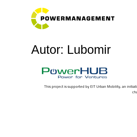
Autor:
Lubomir
This project is supported by EIT Urban Mobility, an initi
ch