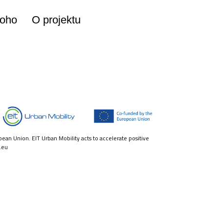
koho
O projektu
pean Union. EIT Urban Mobility acts to accelerate positive
.eu