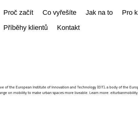
Proč začít
Co vyřešíte
Jak na to
Pro 
Příběhy klientů
Kontakt
ative of the European Institute of Innovation and Technology (EIT), a body of the Euro
ange on mobility to make urban spaces more liveable. Learn more:
eiturbanmobility